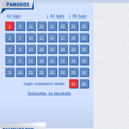
A1 lygis
|
A2 lygis
|
B1 lygis
1
6
11
16
21
26
31
36
2
7
12
17
22
27
32
37
3
8
13
18
23
28
33
38
4
9
14
19
24
29
34
39
5
10
15
20
25
30
35
40
Lygio nustatymo testai:
A1
B1
Sužinokite, ką išmoksite