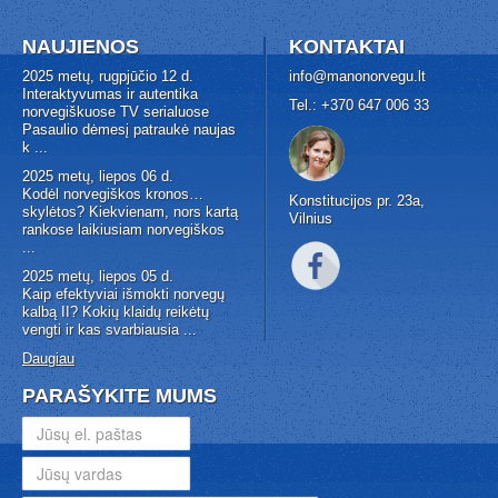
NAUJIENOS
KONTAKTAI
2025 metų, rugpjūčio 12 d.
info@manonorvegu.lt
Interaktyvumas ir autentika
Tel.: +370 647 006 33
norvegiškuose TV serialuose
Pasaulio dėmesį patraukė naujas
k
...
2025 metų, liepos 06 d.
Kodėl norvegiškos kronos…
Konstitucijos pr. 23a,
skylėtos? Kiekvienam, nors kartą
Vilnius
rankose laikiusiam norvegiškos
...
2025 metų, liepos 05 d.
Kaip efektyviai išmokti norvegų
kalbą II? Kokių klaidų reikėtų
vengti ir kas svarbiausia
...
Daugiau
PARAŠYKITE MUMS