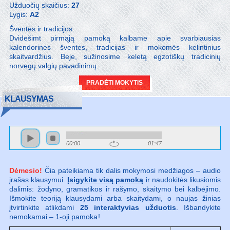
Užduočių skaičius:
27
Lygis:
A2
Šventės ir tradicijos.
Dvidešimt pirmąją pamoką kalbame apie svarbiausias
kalendorines šventes, tradicijas ir mokomės kelintinius
skaitvardžius. Beje, sužinosime keletą egzotiškų tradicinių
norvegų valgių pavadinimų.
PRADĖTI MOKYTIS
KLAUSYMAS
00:00
01:47
Dėmesio!
Čia pateikiama tik dalis mokymosi medžiagos – audio
įrašas klausymui.
Įsigykite visą pamoką
ir naudokitės likusiomis
dalimis: žodyno, gramatikos ir rašymo, skaitymo bei kalbėjimo.
Išmokite teoriją klausydami arba skaitydami, o naujas žinias
įtvirtinkite atlikdami
25 interaktyvias užduotis
. Išbandykite
nemokamai –
1-oji pamoka
!