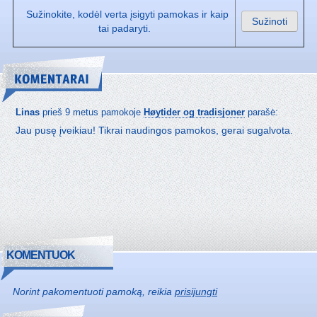
Sužinokite, kodėl verta įsigyti pamokas ir kaip
Sužinoti
tai padaryti.
Linas
prieš 9 metus pamokoje
Høytider og tradisjoner
parašė:
Jau pusę įveikiau! Tikrai naudingos pamokos, gerai sugalvota.
KOMENTUOK
Norint pakomentuoti pamoką, reikia
prisijungti