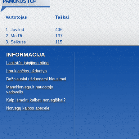
PAMOKOS TOP
Vartotojas
Taškai
1. Joviled
436
2. Ma Ri
137
3. Seikuss
115
INFORMACIJA
Lankstūs įsigijimo būdai
Įtraukiančios užduotys
Dažniausiai užduodami klausimai
ManoNorvegu.lt naudotojo
vadovėlis
Kaip išmokti kalbėti norvegiškai?
Norvegų kalbos abėcėlė